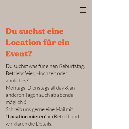
Du suchst eine
Location für ein
Event?
Du suchst was für einen Geburtstag,
Betriebsfeier, Hochzeit oder
ähnliches?
Montags, Dienstags all day & an
anderen Tagen auch ab abends
möglich :)
Schreib uns gerne eine Mail mit
"
Location mieten
" im Betreff und
wir klären die Details.