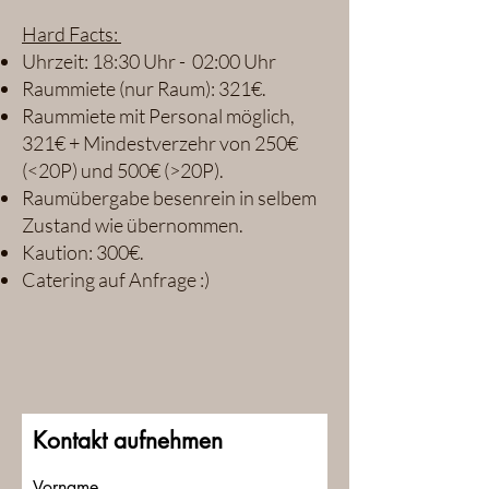
Hard Facts:
Uhrzeit: 18:30 Uhr - 02:00 Uhr
Raummiete (nur Raum): 321€.
Raummiete mit Personal möglich,
321€ + Mindestverzehr von 250€
(<20P) und 500€ (>20P).
Raumübergabe besenrein in selbem
Zustand wie übernommen.
Kaution: 300€.
Catering auf Anfrage :)
Kontakt aufnehmen
Vorname